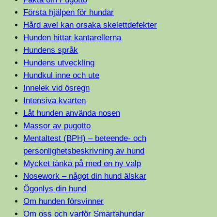
Första hjälpen för hundar
Hård avel kan orsaka skelettdefekter
Hunden hittar kantarellerna
Hundens språk
Hundens utveckling
Hundkul inne och ute
Innelek vid ösregn
Intensiva kvarten
Låt hunden använda nosen
Massor av pugotto
Mentaltest (BPH) – beteende- och
personlighetsbeskrivning av hund
Mycket tänka på med en ny valp
Nosework – något din hund älskar
Ögonlys din hund
Om hunden försvinner
Om oss och varför Smartahundar