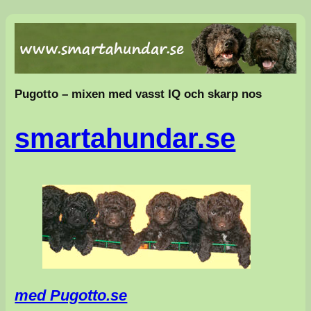
Hoppa
till
innehåll
Pugotto – mixen med vasst IQ och skarp nos
smartahundar.se
med Pugotto.se