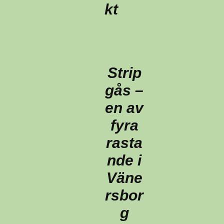
kt
Strip
gås –
en av
fyra
rasta
nde i
Väne
rsbor
g