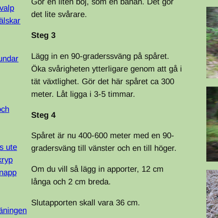
Gör en liten böj, som en banan. Det gör
valp
det lite svårare.
älskar
Steg 3
Lägg in en 90-graderssväng på spåret.
undar
Öka svårigheten ytterligare genom att gå i
tät växtlighet. Gör det här spåret ca 300
meter. Låt ligga i 3-5 timmar.
och
Steg 4
Spåret är nu 400-600 meter med en 90-
s ute
gradersväng till vänster och en till höger.
kryp
Om du vill så lägg in apporter, 12 cm
knapp
långa och 2 cm breda.
Slutapporten skall vara 36 cm.
räningen