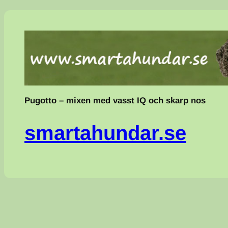
Hoppa
till
innehåll
Pugotto – mixen med vasst IQ och skarp nos
smartahundar.se