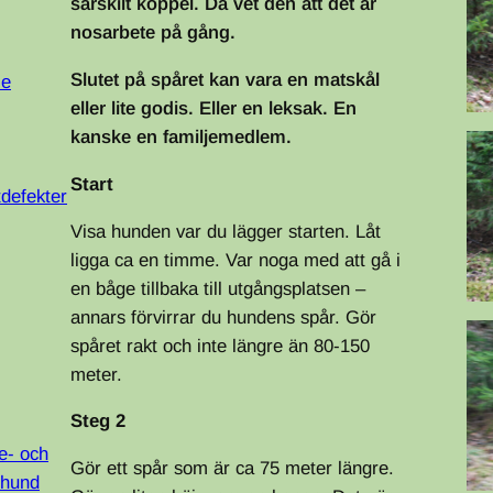
särskilt koppel. Då vet den att det är
nosarbete på gång.
Slutet på spåret kan vara en matskål
le
eller lite godis. Eller en leksak. En
kanske en familjemedlem.
Start
tdefekter
Visa hunden var du lägger starten. Låt
ligga ca en timme. Var noga med att gå i
en båge tillbaka till utgångsplatsen –
annars förvirrar du hundens spår. Gör
spåret rakt och inte längre än 80-150
meter.
Steg 2
e- och
Gör ett spår som är ca 75 meter längre.
 hund